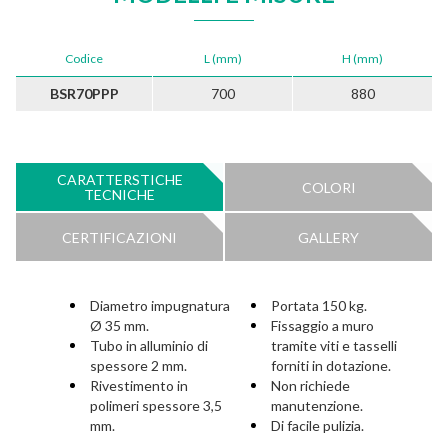
Codice
L (mm)
H (mm)
BSR70PPP
700
880
CARATTERSTICHE
COLORI
TECNICHE
CERTIFICAZIONI
GALLERY
Diametro impugnatura
Portata 150 kg.
Ø 35 mm.
Fissaggio a muro
Tubo in alluminio di
tramite viti e tasselli
spessore 2 mm.
forniti in dotazione.
Rivestimento in
Non richiede
polimeri spessore 3,5
manutenzione.
mm.
Di facile pulizia.