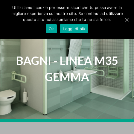
MPS Srl
IT
Utilizziamo i cookie per essere sicuri che tu possa avere la
migliore esperienza sul nostro sito. Se continui ad utilizzare
questo sito noi assumiamo che tu ne sia felice.
HOME
Ok
Leggi di più
AZIENDA
PRODOTTI
BAGNI - LINEA M35
GEMMA
PROTEZIONI
BAGNI
TENDE
SEGNALETICA
ZERBINI
SPECIALI
CATALOGHI