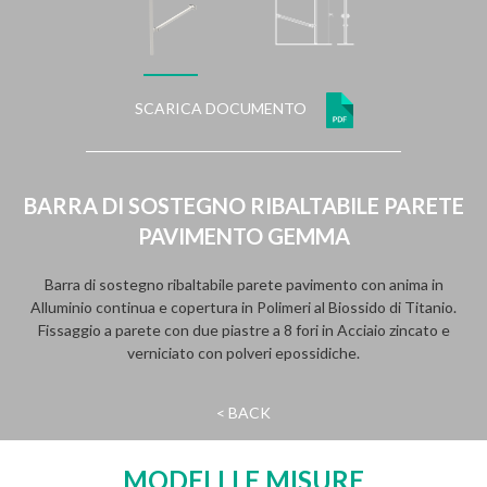
SCARICA DOCUMENTO
BARRA DI SOSTEGNO RIBALTABILE PARETE
PAVIMENTO GEMMA
Barra di sostegno ribaltabile parete pavimento con anima in
Alluminio continua e copertura in Polimeri al Biossido di Titanio.
Fissaggio a parete con due piastre a 8 fori in Acciaio zincato e
verniciato con polveri epossidiche.
< BACK
MODELLI E MISURE