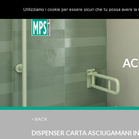
MPS Srl
Utilizziamo i cookie per essere sicuri che tu possa avere la 
AC
< BACK
DISPENSER CARTA ASCIUGAMANI I