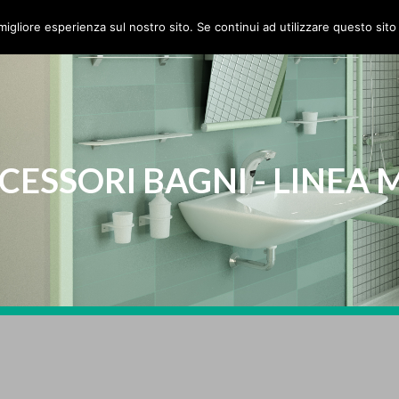
HOME
AZIENDA
PRODOTTI
migliore esperienza sul nostro sito. Se continui ad utilizzare questo sit
CESSORI BAGNI - LINEA 
N