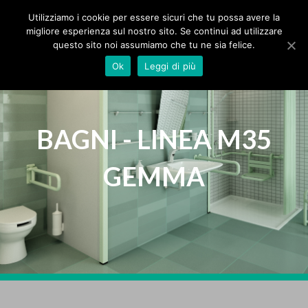
MPS Srl
IT
Utilizziamo i cookie per essere sicuri che tu possa avere la
migliore esperienza sul nostro sito. Se continui ad utilizzare
questo sito noi assumiamo che tu ne sia felice.
HOME
Ok
Leggi di più
AZIENDA
PRODOTTI
BAGNI - LINEA M35
GEMMA
PROTEZIONI
BAGNI
TENDE
SEGNALETICA
ZERBINI
SPECIALI
CATALOGHI