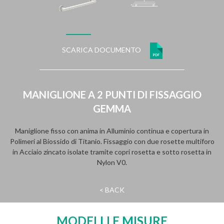
SCARICA DOCUMENTO
MANIGLIONE A 2 PUNTI DI FISSAGGIO
GEMMA
Maniglione fisso con anima in Alluminio continua e copertura in
Polimeri al Biossido di Titanio. Fissaggio con due rosette multiforo
in Acciaio zincato isolate tramite copri rosetta e sotto rosetta in
Nylon V0.
< BACK
MODELLI E MISURE