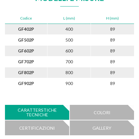
Codice
L (mm)
H (mm)
GF402P
400
89
GF502P
500
89
GF602P
600
89
GF702P
700
89
GF802P
800
89
GF902P
900
89
CARATTERSTICHE
COLORI
TECNICHE
CERTIFICAZIONI
GALLERY