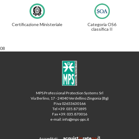
Certificazione Ministeriale
Categoria OS6
classifica II
08
MPS Professional Protection Systems Srl
Via Berlino, 17 - 24040 Verdellino Zingonia (Bg)
P.iva 02653630166
Tel
+39. 035.871895
Fax +39. 035.870016
e-mail:
info@mps-pps.it
Accreditati: