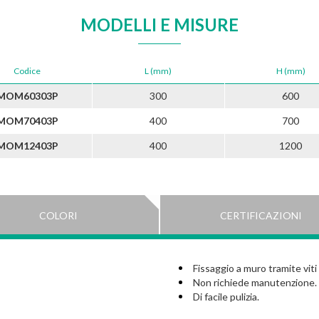
MODELLI E MISURE
Codice
L (mm)
H (mm)
MOM60303P
300
600
MOM70403P
400
700
MOM12403P
400
1200
COLORI
CERTIFICAZIONI
Fissaggio a muro tramite viti 
Non richiede manutenzione.
Di facile pulizia.