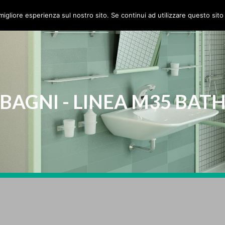
HOME
AZIENDA
PRODOTTI
migliore esperienza sul nostro sito. Se continui ad utilizzare questo sit
BAGNI - LINEA M35 BAT