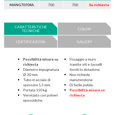
MANG70704A
700
700
Su richiesta
CARATTERSTICHE
COLORI
TECNICHE
CERTIFICAZIONI
GALLERY
Possibilità misure su
Fissaggio a muro
richiesta
tramite viti e tasselli
Diametro impugnatura
forniti in dotazione.
Ø 30 mm.
Non richiede
Tubo in acciaio di
manutenzione.
spessore 1,5 mm.
Di facile pulizia.
Portata 150 kg.
Possibilità misure su
Verniciato con polveri
richiesta
epossidiche.