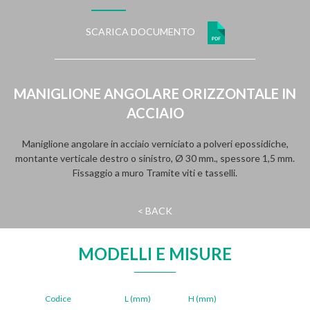
SCARICA DOCUMENTO
MANIGLIONE ANGOLARE ORIZZONTALE IN
ACCIAIO
Maniglione angolare in acciaio verniciato a polveri epossidiche,
montante verticale destro o sinistro, Ø 30 mm., spessore 1,5 mm.
Fissaggio a muro Tramite viti e tasselli.
< BACK
MODELLI E MISURE
Codice
L (mm)
H (mm)