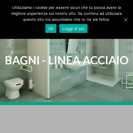
MPS Srl
IT
Utilizziamo i cookie per essere sicuri che tu possa avere la
migliore esperienza sul nostro sito. Se continui ad utilizzare
questo sito noi assumiamo che tu ne sia felice.
HOME
Ok
Leggi di più
AZIENDA
PRODOTTI
BAGNI - LINEA ACCIAIO
PROTEZIONI
BAGNI
TENDE
SEGNALETICA
ZERBINI
SPECIALI
CATALOGHI