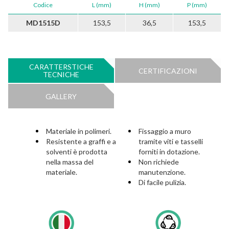
Codice
L (mm)
H (mm)
P (mm)
MD1515D
153,5
36,5
153,5
CARATTERSTICHE
CERTIFICAZIONI
TECNICHE
GALLERY
Materiale in polimeri.
Fissaggio a muro
Resistente a graffi e a
tramite viti e tasselli
solventi è prodotta
forniti in dotazione.
nella massa del
Non richiede
materiale.
manutenzione.
Di facile pulizia.