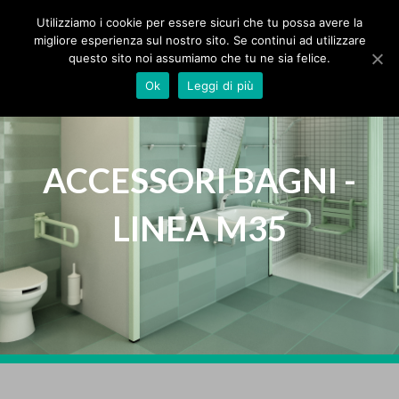
MPS Srl
IT
Utilizziamo i cookie per essere sicuri che tu possa avere la
migliore esperienza sul nostro sito. Se continui ad utilizzare
questo sito noi assumiamo che tu ne sia felice.
HOME
Ok
Leggi di più
AZIENDA
PRODOTTI
ACCESSORI BAGNI -
LINEA M35
PROTEZIONI
BAGNI
TENDE
SEGNALETICA
ZERBINI
SPECIALI
CATALOGHI