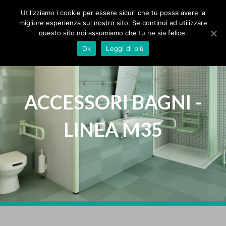
MPS Srl
IT
Utilizziamo i cookie per essere sicuri che tu possa avere la
migliore esperienza sul nostro sito. Se continui ad utilizzare
questo sito noi assumiamo che tu ne sia felice.
HOME
Ok
Leggi di più
AZIENDA
PRODOTTI
ACCESSORI BAGNI -
LINEA M35
PROTEZIONI
BAGNI
TENDE
SEGNALETICA
ZERBINI
SPECIALI
CATALOGHI