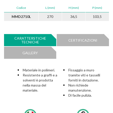
Codice
L (mm)
H (mm)
P (mm)
MMD2710L
270
36,5
103,5
CARATTERSTICHE
CERTIFICAZIONI
TECNICHE
GALLERY
Materiale in polimeri.
Fissaggio a muro
Resistente a graffi e a
tramite viti e tasselli
solventi è prodotta
forniti in dotazione.
nella massa del
Non richiede
materiale.
manutenzione.
Di facile pulizia.