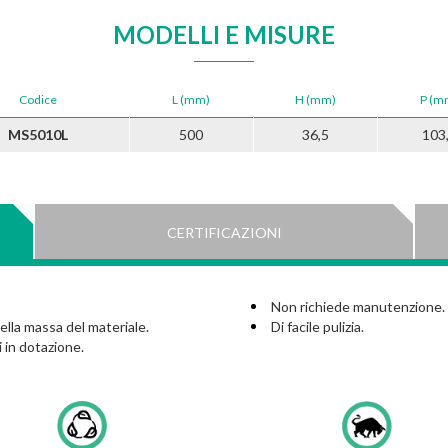
MODELLI E MISURE
Codice
L (mm)
H (mm)
P (m
MS5010L
500
36,5
103
CERTIFICAZIONI
Non richiede manutenzione.
ella massa del materiale.
Di facile pulizia.
i in dotazione.