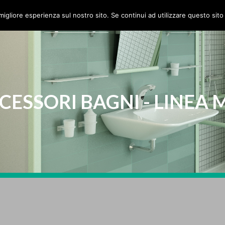
HOME
AZIENDA
PRODOTTI
migliore esperienza sul nostro sito. Se continui ad utilizzare questo sit
CESSORI BAGNI - LINEA 